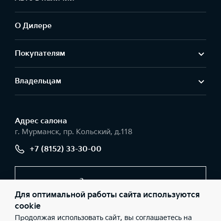
О Дилере
Покупателям
Владельцам
Адрес салонa
г. Мурманск, пр. Кольский, д.118
+7 (8152) 33-30-00
Заказать звонок
Для оптимальной работы сайта используются
cookie
Продолжая использовать сайт, вы соглашаетесь на
© 2026 Юридические лица ООО «Севертранс» (Фактический