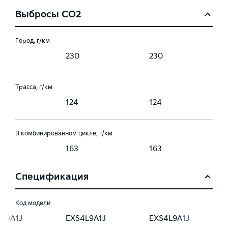
Выбросы CO2
Город, г/км
230
230
Трасса, г/км
124
124
В комбинированном цикле, г/км
163
163
Спецификация
Код модели
4L9A1J
EXS4L9A1J
EXS4L9A1J