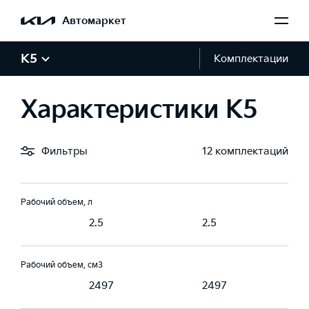
Мощность, л.с.
Автомаркет
194
194
K5
Комплектации
Крутящий момент, Н·м
246
246
Характеристики K5
Тип топлива
Фильтры
12 комплектаций
ин, АИ 95
Бензин, АИ 95
Бензин, АИ 95
Рабочий объем, л
2.5
2.5
Рабочий объем, см3
7
2497
2497