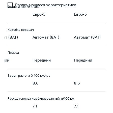
Различающиеся характеристики
Экологический класс
-5
Евро-5
Евро-5
Коробка передач
мат (8AT)
Автомат (8AT)
Автомат (8AT)
Привод
едний
Передний
Передний
Время разгона 0-100 км/ч, с
8.6
8.6
Расход топлива комбинированный, л/100 км
7.1
7.1