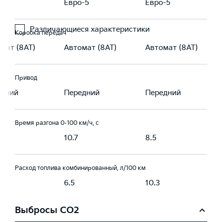
-5
Евро-5
Евро-5
Различающиеся характеристики
Коробка передач
мат (8AT)
Автомат (8AT)
Автомат (8AT)
Привод
едний
Передний
Передний
Время разгона 0-100 км/ч, с
10.7
8.5
Расход топлива комбинированный, л/100 км
6.5
10.3
Выбросы CO2