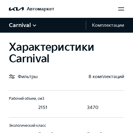
Автомаркет
Мощность, л.с.
Carnival
Комплектации
199
249
Характеристики
Крутящий момент, Н·м
5
440
331.5
Carnival
Тип топлива
Фильтры
8 комплектаций
ин, АИ 92-95
Дизель
Бензин, АИ 92-95
Рабочий объем, см3
0
2151
3470
Экологический класс