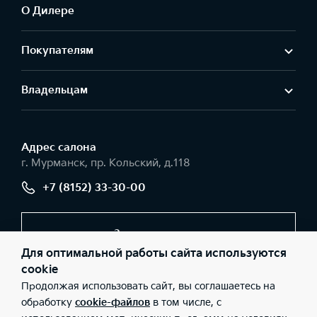
О Дилере
Покупателям
Владельцам
Адрес салонa
г. Мурманск, пр. Кольский, д.118
+7 (8152) 33-30-00
Заказать звонок
Для оптимальной работы сайта используются
cookie
Продолжая использовать сайт, вы соглашаетесь на
© 2026 Юридические лица ООО «Севертранс» (Фактический
адрес: г. Мурманск, пр. Кольский, д.118; Телефон: +7 (8152) 33-
обработку
cookie-файлов
в том числе, с
30-00; ИНН: 5190142426; ОГРН: 1055194063286), ООО «Киа