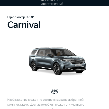
впрыска и 3.5
Многоточечный
впрыск
топлива, 8-
ступенчатый
Просмотр 360°
автомат
Carnival
Изображение может не соответствовать выбранной
комплектации. Цвет автомобиля может отличаться от