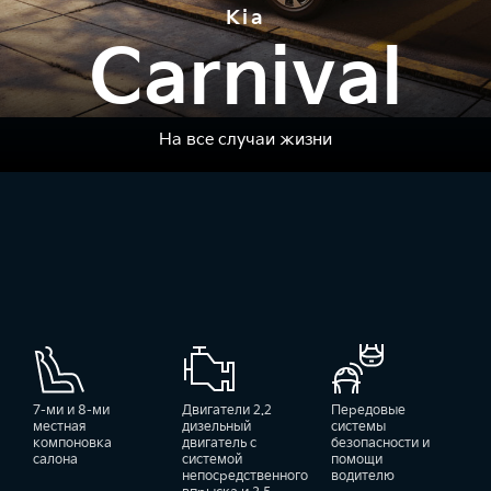
Kia
Carnival
На все случаи жизни
7-ми и 8-ми
Двигатели 2.2
Передовые
местная
дизельный
системы
компоновка
двигатель с
безопасности и
салона
системой
помощи
непосредственного
водителю