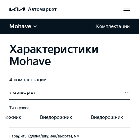
Автомаркет
Привод
ный
Полный
Полный
Mohave
Комплектации
Время разгона 0-100 км/ч, с
Характеристики
8,7
8,7
Mohave
Расход топлива комбинированный, л/100 км
9,9
9,9
4 комплектации
Размеры
Тип кузова
дорожник
Внедорожник
Внедорожник
Габариты (длина/ширина/высота), мм