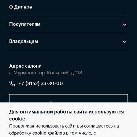
О Дилере
Покупателям
Владельцам
Адрес салонa
г. Мурманск, пр. Кольский, д.118
+7 (8152) 33-30-00
Заказать звонок
Для оптимальной работы сайта используются
cookie
Продолжая использовать сайт, вы соглашаетесь на
© 2026 Юридические лица ООО «Севертранс» (Фактический
адрес: г. Мурманск, пр. Кольский, д.118; Телефон: +7 (8152) 33-
обработку
cookie-файлов
в том числе, с
30-00; ИНН: 5190142426; ОГРН: 1055194063286), ООО «Киа