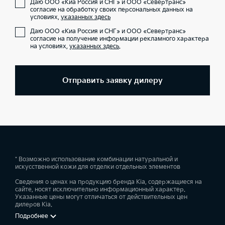
Даю ООО «Киа Россия и СНГ» и ООО «Севертранс»
согласие на обработку своих персональных данных на
условиях,
указанных здесь
Даю ООО «Киа Россия и СНГ» и ООО «Севертранс»
согласие на получение информации рекламного характера
на условиях,
указанных здесь
.
Отправить заявку дилеру
* Возможно использование комбинации натуральной и
искусственной кожи для отделки отдельных элементов
Сведения о ценах на продукцию бренда Kia, содержащиеся на
сайте, носят исключительно информационный характер.
Указанные цены могут отличаться от действительных цен
дилеров Kia.
Подробнее