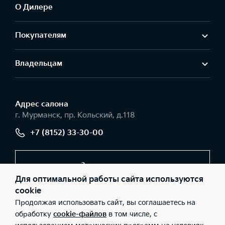
О Дилере
Покупателям
Владельцам
Адрес салонa
г. Мурманск, пр. Кольский, д.118
+7 (8152) 33-30-00
Заказать звонок
Для оптимальной работы сайта используются
cookie
Продолжая использовать сайт, вы соглашаетесь на
© 2026 Юридические лица ООО «Севертранс» (Фактический
адрес: г. Мурманск, пр. Кольский, д.118; Телефон: +7 (8152) 33-
обработку
cookie-файлов
в том числе, с
30-00; ИНН: 5190142426; ОГРН: 1055194063286), ООО «Киа