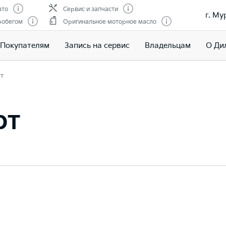
вто
Сервис и запчасти
г. Му
робегом
Оригинальное моторное масло
Покупателям
Запись на сервис
Владельцам
О Ди
т
рт