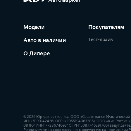
Автомаркет
Модели
Покупателям
Тест-драйв
Авто в наличии
О Дилере
© 2026 Юридические лица ООО «Севертранс» (Фактический адре
ИНН: 5190142426; ОГРН: 1055194063286), ООО «Киа Россия и 
08 80; ИНН: 7728674093; ОГРН: 5087746291760) ведут деятел
Реализуемые товары доступны к получению на территории Р