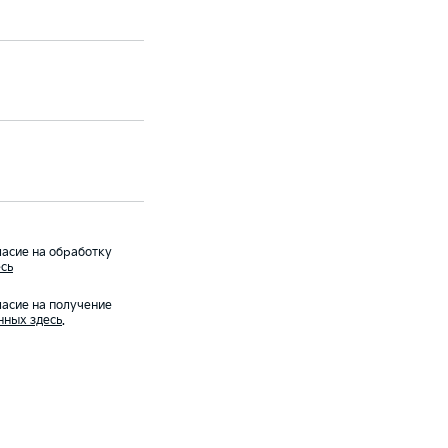
асие на обработку
сь
асие на получение
нных здесь
.