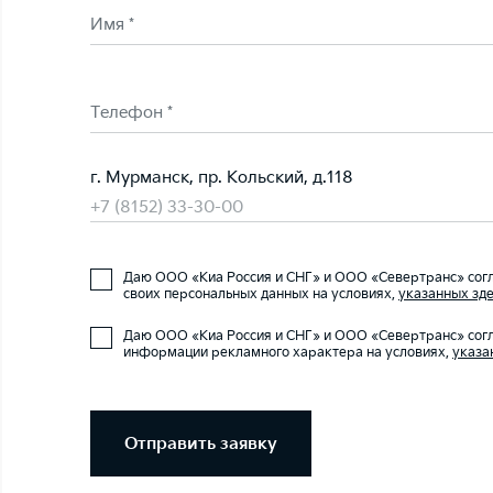
Имя *
Телефон *
г. Мурманск, пр. Кольский, д.118
+7 (8152) 33-30-00
Даю ООО «Киа Россия и СНГ» и ООО «Севертранс» согл
своих персональных данных на условиях,
указанных зде
Даю ООО «Киа Россия и СНГ» и ООО «Севертранс» согл
информации рекламного характера на условиях,
указа
Отправить заявку