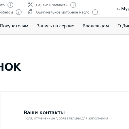
вто
Сервис и запчасти
г. Му
робегом
Оригинальное моторное масло
Покупателям
Запись на сервис
Владельцам
О Ди
нок
Ваши контакты
Поля, отмеченные *, обязательны для заполнения